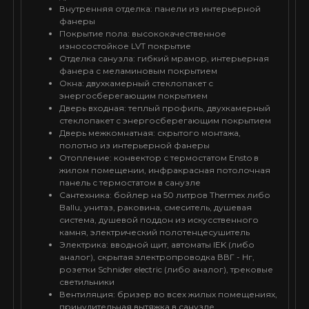
Внутренняя отделка: панели из интерьерной
фанеры
Покрытие пола: высококачественное
износостойкое LVT покрытие
Отделка санузла: гибкий мрамор, интерьерная
фанера с меламиновым покрытием
Окна: двухкамерный стеклопакет с
энергосберегающим покрытием
Дверь входная: теплый профиль, двухкамерный
стеклопакет с энергосберегающим покрытием
Дверь межкомнатная: скрытого монтажа,
полотно из интерьерной фанеры
Отопление: конвектор с термостатом Ensto в
жилом помещении, инфракрасная потолочная
панель с термостатом в санузле
Сантехника: бойлер на 50 литров Thermex либо
Ballu, унитаз, раковина, смеситель, душевая
система, душевой поддон из искусственного
камня, электрический полотенцесушитель
Электрика: вводной щит, автоматы IEK (либо
аналог), скрытая электропроводка ВВГ - Нг,
розетки Schnider electric (либо аналог), трековые
светильники
Вентиляция: бризер во всех жилых помещениях,
принудительная вытяжка в санузле