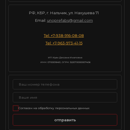
РФ, КБР, г. Нальчик, ул. Нахушева 71
Email:
unoprefabs@gmail.com
Tel: +7-938-916-08-08
Tel: +7-963-973-41-15
ИП Иуан Диссана Иналовна
ИНН: 0700018451, ОГРН: 322070000007406
Согласен на обработку персональных данных
отправить