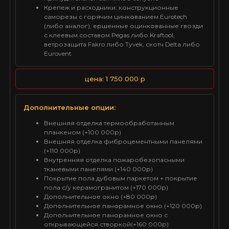
Крепеж и расходники: конструкционные
саморезы с горячим цинкованием Eurotech
(либо аналог), ершенные оцинкованные гвозди
с клеевым составом Pegas либо Kraftool,
ветрозащита Fakro либо Tyvek, скотч Delta либо
Eurovent
цена: 1 750 000 р
Дополнительные опции:
Внешняя отделка термообработанным
планкеном (+100 000р)
Внешняя отделка фиброцементными панелями
(+110 000р)
Внутренняя отделка пожаробезопасными
тканевыми панелями (+140 000р)
Покрытие пола дубовым паркетом + покрытие
пола с/у керамогранитом (+170 000р)
Дополнительное окно (+80 000р)
Дополнительное панорамное окно (+120 000р)
Дополнительное панорамное окно с
открывающейся створкой(+160 000р)