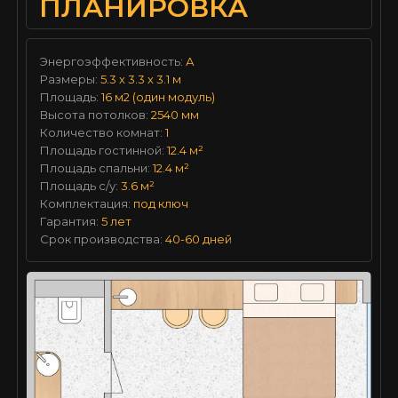
ПЛАНИРОВКА
Энергоэффективность:
А
Размеры:
5.3 х 3.3 х 3.1 м
Площадь:
16 м2 (один модуль)
Высота потолков:
2540 мм
Количество комнат:
1
Площадь гостинной:
12.4 м²
Площадь спальни:
12.4 м²
Площадь с/у:
3.6 м²
Комплектация:
под ключ
Гарантия:
5 лет
Срок производства:
40-60 дней