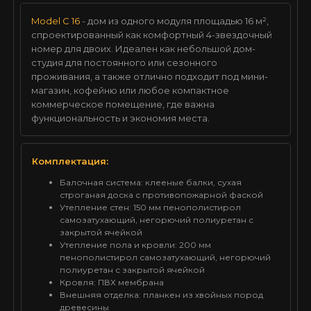
Model C 16
- дом из одного модуля площадью 16 м²,
спроектированный как комфортный 4-звездочный
номер для двоих. Идеален как небольшой дом-
студия для постоянного или сезонного
проживания, а также отлично подходит под мини-
магазин, кофейню или любое компактное
коммерческое помещение, где важна
функциональность и экономия места.
Комплектация:
Балочная система: клееные балки, сухая
строганая доска с противопожарной фаской
Утепление стен: 150 мм пенополистирол
самозатухающий, негорючий полиуретан с
закрытой ячейкой
Утепление пола и кровли: 200 мм
пенополистирол самозатухающий, негорючий
полиуретан с закрытой ячейкой
Кровля: ПВХ мембрана
Внешняя отделка: планкен из хвойных пород
древесины