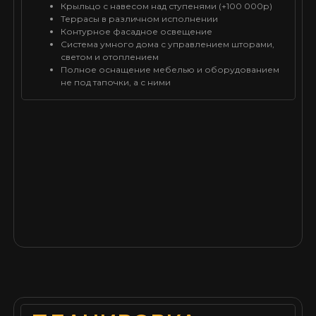
Крыльцо с навесом над ступенями (+100 000р)
Террасы в различном исполнении
Контурное фасадное освещение
Система умного дома с управлением шторами,
светом и отоплением
Полное оснащение мебелью и оборудованием
не под тапочки, а с ними