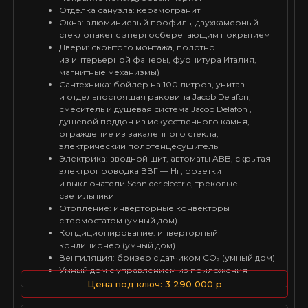
Отделка санузла: керамогранит
Окна: алюминиевый профиль, двухкамерный
стеклопакет с энергосберегающим покрытием
Двери: скрытого монтажа, полотно
из интерьерной фанеры, фурнитура Италия,
магнитные механизмы)
Сантехника: бойлер на 100 литров, унитаз
и отдельностоящая раковина Jacob Delafon,
смеситель и душевая система Jacob Delafon ,
душевой поддон из искусственного камня,
ограждение из закаленного стекла,
электрический полотенцесушитель
Электрика: вводной щит, автоматы ABB, скрытая
электропроводка ВВГ — Нг, розетки
и выключатели Schnider electric, трековые
светильники
Отопление: инверторные конвекторы
с термостатом (умный дом)
Кондиционирование: инверторный
кондиционер (умный дом)
Вентиляция: бризер с датчиком CO₂ (умный дом)
Умный дом с управлением из приложения
Цена под ключ: 3 290 000 р