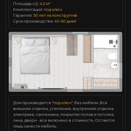
Площадь с/у:
4.2 м²
Комплектация:
под ключ
Гарантия:
50 лет на конструктив
Срок производства:
40-60 дней
Дом производится
"под ключ"
, без мебели. Вся
внешняя отделка, утепление, внутренняя отделка,
электрика, сантехника, покрытие полов и потолка,
окна, двери - все включено в стоимость. Остается
лишь занести мебель.