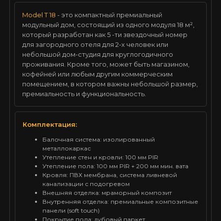
Model T 18
- это компактный премиальный
модульный дом, состоящий из одного модуля 18 м²,
который разработан как 5 -ти звездочный номер
для загородного отеля для 2-х человек или
небольшой дом-студия для круглогодичного
проживания. Кроме того, может быть магазином,
кофейней или любым другим коммерческим
помещением, в котором важны небольшой размер,
премиальность и функциональность.
Комплектация:
Балочная система: изолированный
металлокаркас
Утепление стен и кровли: 100 мм PIR
Утепление пола: 100 мм PIR + 200 мм мин. вата
Кровля: ПВХ мембрана, система ливневой
канализации с подогревом
Внешняя отделка: мраморный композит
Внутренняя отделка: премиальные композитные
панели (soft touch)
Покрытие пола: дубовый паркет