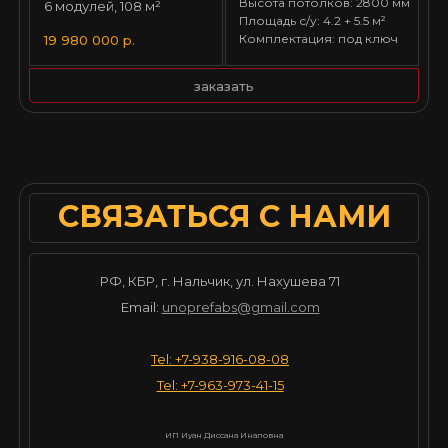
Высота потолков: 2800 мм
6 модулей, 108 м²
Площадь с/у: 4.2 + 5.5 м²
Комплектация: под ключ
19 980 000 р.
заказать
СВЯЗАТЬСЯ С НАМИ
РФ, КБР, г. Нальчик, ул. Нахушева 71
Email:
unoprefabs@gmail.com
Tel: +7-938-916-08-08
Tel: +7-963-973-41-15
ИП Иуан Диссана Иналовна