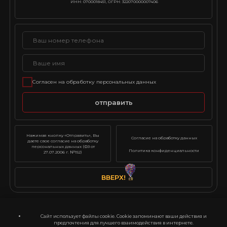
ИНН: 0700018451, ОГРН: 322070000007406
Согласен на обработку персональных данных
отправить
Нажимая кнопку «Отправить», Вы
Согласие на обработку данных
даете свое согласие на обработку
персональных данных (ФЗ от
Политика конфиденциальности
27.07.2006 г. №152)
ВВЕРХ!
Сайт использует файлы cookie. Cookie запоминают ваши действия и
предпочтения для лучшего взаимодействия в интернете.