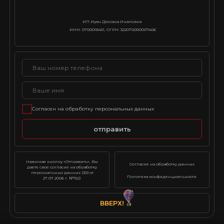
ИП Иуан Диссана Иналовна
ИНН: 0700018451, ОГРН: 322070000007406
Согласен на обработку персональных данных
отправить
Нажимая кнопку «Отправить», Вы
Согласие на обработку данных
даете свое согласие на обработку
персональных данных (ФЗ от
Политика конфиденциальности
27.07.2006 г. №152)
ВВЕРХ!