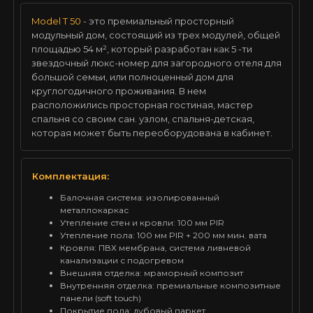
Model T 50
- это премиальный просторный
модульный дом, состоящий из трех модулей, общей
площадью 54 м², который разработан как 5 -ти
звездочный люкс-номер для загородного отеля для
большой семьи, или полноценный дом для
круглогодичного проживания. В нем
расположились просторная гостиная, мастер
спальня со своим сан. узлом, спальня-детская,
которая может быть переоборудована в кабинет.
Комплектация:
Балочная система: изолированный
металлокаркас
Утепление стен и кровли: 100 мм PIR
Утепление пола: 100 мм PIR + 200 мм мин. вата
Кровля: ПВХ мембрана, система ливневой
канализации с подогревом
Внешняя отделка: мраморный композит
Внутренняя отделка: премиальные композитные
панели (soft touch)
Покрытие пола: дубовый паркет