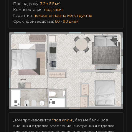
Площадь с/у:
3.2 + 5.5 м²
Комплектация:
под ключ
Гарантия:
пожизненная на конструктив
Срок производства:
60 - 90 дней
Дом производится
"под ключ
"
, без мебели. Вся
внешняя отделка, утепление, внутренняя отделка,
электрика, сантехника, покрытие полов и потолка,