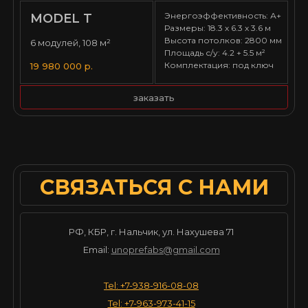
Энергоэффективность: А+
MODEL T
Размеры: 18.3 х 6.3 х 3.6 м
Высота потолков: 2800 мм
6 модулей, 108 м²
Площадь с/у: 4.2 + 5.5 м²
Комплектация: под ключ
19 980 000 р.
заказать
СВЯЗАТЬСЯ С НАМИ
РФ, КБР, г. Нальчик, ул. Нахушева 71
Email:
unoprefabs@gmail.com
Tel: +7-938-916-08-08
Tel: +7-963-973-41-15