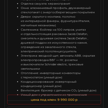
Отделка санузла: керамогранит
Окна: алюминиевый профиль, двухкамерный
стеклопакет с энергосберегающим покрытием
Двери: скрытого монтажа, полотно
из интерьерной фанеры, фурнитура Италия,
магнитные механизмы)
Сантехника: бойлер на 100 литров, унитаз
и отдельностоящая раковина Jacob Delafon,
смеситель и душевая система Jacob Delafon ,
душевой поддон из искусственного камня,
ограждение из закаленного стекла,
электрический полотенцесушитель
Электрика: вводной щит, автоматы ABB, скрытая
электропроводка ВВГ — Нг, розетки
и выключатели Schnider electric, трековые
светильники
Отопление: инверторные конвекторы
с термостатом (умный дом)
Кондиционирование: инверторный
кондиционер (умный дом)
Вентиляция: бризер с датчиком CO₂ (умный дом)
Умный дом с управлением из приложения
цена под ключ: 9 990 000 р